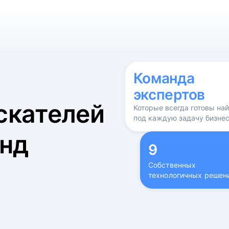
б
Команда
экспертов
скателей
Которые всегда готовы на
под каждую задачу бизне
нд
9
Собственных
технологичных решен