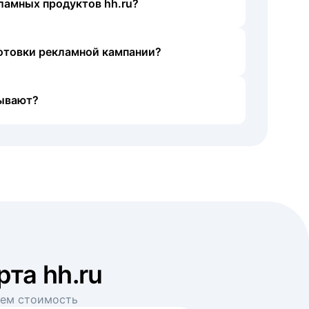
ламных продуктов hh.ru?
готовки рекламной кампании?
ывают?
рта hh.ru
аем стоимость