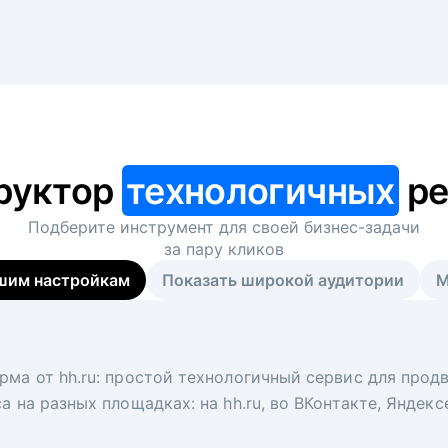
руктор
технологичных
ре
Подберите инструмент для своей
бизнес-задачи
за пару кликов
шим настройкам
Показать широкой аудитории
М
я
 рекрутер
рма от hh.ru: простой технологичный сервис для прод
 для вакансий на главной странице hh.ru. Увеличивает
под ключ. Решите, сколько кандидатов и когда вам нуж
а на разных площадках: на hh.ru, во ВКонтакте, Яндек
ологи, рекрутеры и проектные менеджеры hh.ru с цел
тов