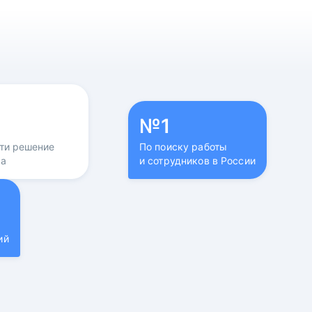
№1
йти решение
По поиску работы
са
и сотрудников в России
ий