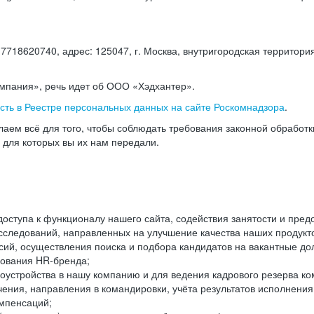
18620740, адрес: 125047, г. Москва, внутригородская территория
омпания», речь идет об ООО «Хэдхантер».
есть в Реестре персональных данных на сайте Роскомнадзора
.
аем всё для того, чтобы соблюдать требования законной обработ
, для которых вы их нам передали.
ступа к функционалу нашего сайта, содействия занятости и пред
следований, направленных на улучшение качества наших продуктов
ий, осуществления поиска и подбора кандидатов на вакантные дол
ования HR-бренда;
оустройства в нашу компанию и для ведения кадрового резерва ко
чения, направления в командировки, учёта результатов исполнени
омпенсаций;