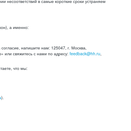
и несоответствий в самые короткие сроки устраняем
он), а именно:
ь согласие, напишите нам: 125047, г. Москва,
р» или свяжитесь с нами по адресу:
feedback@hh.ru
,
итаете, что мы:
а
).