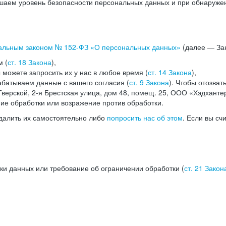
аем уровень безопасности персональных данных и при обнаружени
альным законом №
152-ФЗ
«О персональных данных»
(далее — Зак
м (
ст. 18 Закона
),
можете запросить их у нас в любое время (
ст. 14 Закона
),
абатываем данные с вашего согласия (
ст. 9 Закона
). Чтобы отозват
верской, 2-я Брестская улица, дом 48, помещ. 25, ООО «Хэдханте
ние обработки или возражение против обработки.
далить их самостоятельно либо
попросить нас об этом
. Если вы сч
ки данных или требование об ограничении обработки (
ст. 21 Закон