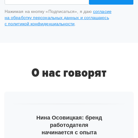
Нажимая на кнопку «Подписаться», я даю
согласие
на обработку персональных данных и соглашаюсь
с политикой конфиденциальности
.
Спасибо
за подписку
на рассылку
О нас говорят
На ваш адрес отправлено письмо от hh.ru, необходимо
подтвердить e-mail.
Тогда мы сможем отправлять вам важную
информацию про развитие бренда работодателя.
Пожалуйста, проверьте почту и, на всякий случай,
Нина Осовицкая: бренд
просмотрите папку «Спам».
работодателя
начинается с опыта