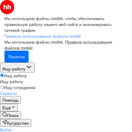
Мы используем файлы cookie, чтобы обеспечивать
правильную работу нашего веб-сайта и анализировать
сетевой трафик.
Электронная почта (рабочая)
Электронная почта (рабочая)
Электронная почта (рабочая)
Электронная почта (рабочая)
Электронная почта (рабочая)
Правила использования файлов cookie
Мы используем файлы cookie.
Правила использования
файлов cookie
Понятно
Фамилия
Фамилия
Фамилия
Фамилия
Фамилия
Ищу работу
Ищу работу
Ищу работу
Имя
Имя
Имя
Имя
Имя
Ищу сотрудника
Сервисы
Помощь
Компания
Компания
Компания
Компания
Компания
Ещё
Поиск
Бугуруслан
Войти
Подписаться на рассылку
Подписаться на рассылку
Подписаться на рассылку
Подписаться на рассылку