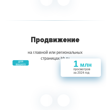
Продвижение
на главной или региональных
страницах hh.ru
место
4,9
1
для
млн
694
694
вашего
5,5
проекта
14
1
просмотров
за 2024 год